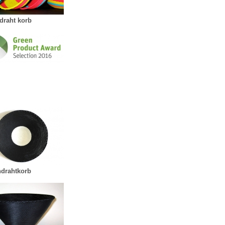
ndraht korb
ndrahtkorb