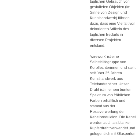
täglichen Gebrauch von
gestalteten Objekten (im
Sinne von Design und
Kunsthandwerk) führten
dazu, dass eine Vielfalt von
dekorierten Artikeln des
täglichen Bedarfs in
diversen Projekten
entstand.
'wirework' ist eine
Selbsthilfegruppe von
Korbflechterinnen und stellt
seit über 25 Jahren
Kunsthandwerk aus
Telefondraht her. Unser
Draht ist in einem bunten
Spektrum von fröhlichen
Farben erhältlich und
stammt aus der
Resteverwertung der
Kabelproduktion. Die Kabel
werden auch als blanker
Kupferdraht verwendet und
gelegentlich mit Glasperlen