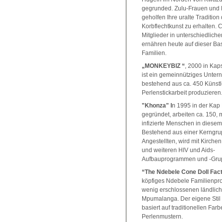
gegrunded. Zulu-Frauen und
geholfen Ihre uralte Tradition
Korbflechtkunst zu erhalten. 
Mitglieder in unterschiedlich
ernähren heute auf dieser Bas
Familien.
„
MONKEYBIZ
“
, 2000 in Kap
ist ein gemeinnütziges Unte
bestehend aus ca. 450 Künstle
Perlenstickarbeit produzieren
"Khonza" I
n 1995 in der Kap
gegründet, arbeiten ca. 150, 
infizierte Menschen in diese
Bestehend aus einer Kerngru
Angestellten, wird mit Kirch
und weiteren HIV und Aids-
Aufbauprogrammen und -Grup
“The Ndebele Cone Doll Fac
köpfiges Ndebele Familienpro
wenig erschlossenen ländlic
Mpumalanga. Der eigene Stil
basiert auf traditionellen Far
Perlenmustern.