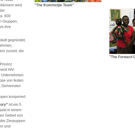
 Männern wird
"The Kommetjie Team"
 der
Ca. 600
en Gruppen,
is ihre
stadt gegründet,
rnehmen,
rn zurzeit, die
.
"The Forward 
 Provinz
meist HIV-
m Unternehmen.
ppe von festen
en, Gemeinden
pen kooperiert.
tory”
ist ein 5
jekt in einem
hen Gebiet von
 der Zierpuppen
ben und