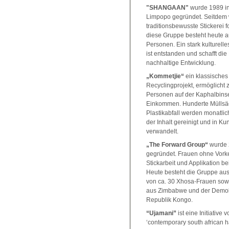
"SHANGAAN"
wurde 1989 in
Limpopo gegründet. Seitdem 
traditionsbewusste Stickerei f
diese Gruppe besteht heute a
Personen. Ein stark kulturell
ist entstanden und schafft die 
nachhaltige Entwicklung.
„Kommetjie“
ein klassisches
Recyclingprojekt, ermöglicht z
Personen auf der Kaphalbinse
Einkommen. Hunderte Müllsä
Plastikabfall werden monatli
der Inhalt gereinigt und in K
verwandelt.
„The Forward Group“
wurde 
gegründet. Frauen ohne Vork
Stickarbeit und Applikation be
Heute besteht die Gruppe au
von ca. 30 Xhosa-Frauen sow
aus Zimbabwe und der Demok
Republik Kongo.
“Ujamani”
ist eine Initiative 
‘contemporary south african h