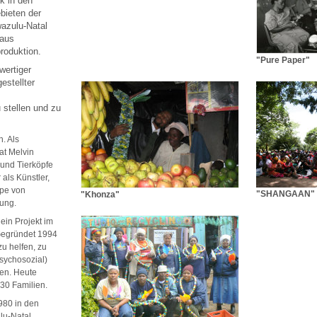
k in den
bieten der
azulu-Natal
 aus
roduktion.
"Pure Paper"
wertiger
estellter
 stellen und zu
h. Als
at Melvin
und Tierköpfe
 als Künstler,
ppe von
"SHANGAAN"
"Khonza"
bung.
t ein Projekt im
Gegründet 1994
u helfen, zu
sychosozial)
gen. Heute
 30 Familien.
980 in den
lu-Natal