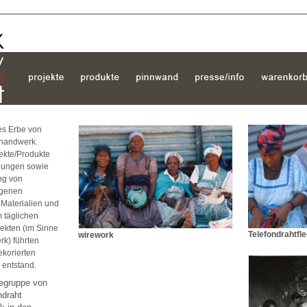
hes Erbe von
thandwerk.
jekte/Produkte
klungen sowie
ng von
ogenen
 Materialien und
 täglichen
ekten (im Sinne
Telefondrahtfl
wirework
k) führten
ekorierten
 entstand.
fegruppe von
ndraht