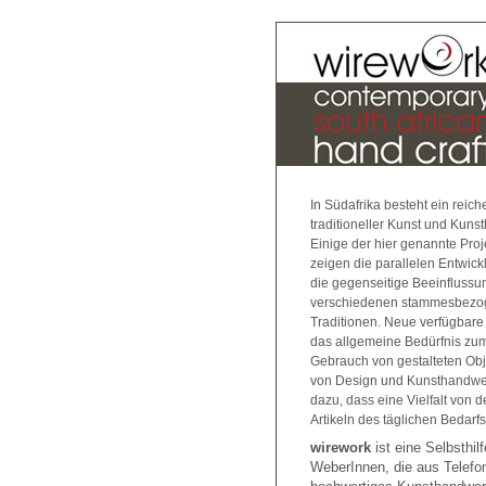
In Südafrika besteht ein reic
traditioneller Kunst und Kuns
Einige der hier genannte Pro
zeigen die parallelen Entwic
die gegenseitige Beeinflussu
verschiedenen stammesbez
Traditionen. Neue verfügbare
das allgemeine Bedürfnis zum
Gebrauch von gestalteten Obj
von Design und Kunsthandwer
dazu, dass eine Vielfalt von d
Artikeln des täglichen Bedarfs
wirework
ist eine Selbsthil
WeberInnen, die aus Telefo