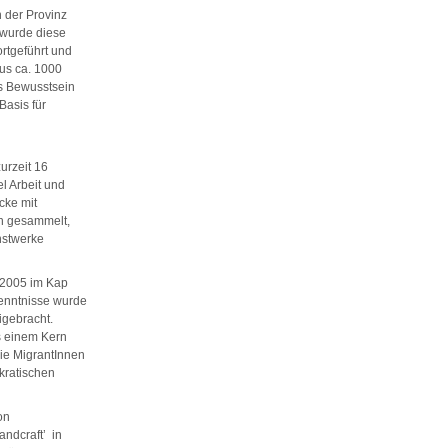
 der Provinz
wurde diese
ortgeführt und
us ca. 1000
es Bewusstsein
Basis für
urzeit 16
l Arbeit und
cke mit
ch gesammelt,
unstwerke
2005 im Kap
enntnisse wurde
igebracht.
s einem Kern
ie MigrantInnen
ratischen
von
andcraft’ in