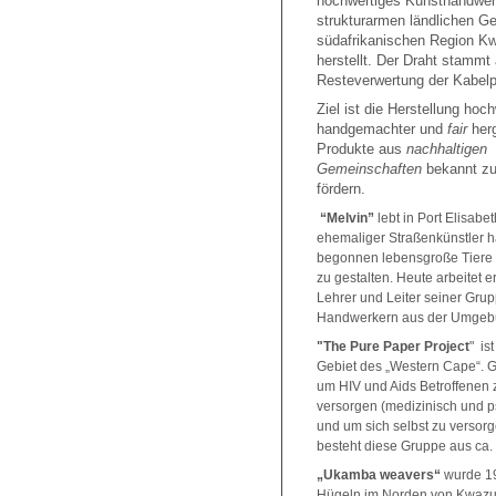
hochwertiges Kunsthandwer
strukturarmen ländlichen Ge
südafrikanischen Region Kw
herstellt. Der Draht stammt
Resteverwertung der Kabelp
Ziel ist die Herstellung hoch
handgemachter und
fair
herg
Produkte aus
nachhaltigen
Gemeinschaften
bekannt zu
fördern.
“Melvin”
lebt in Port Elisabet
ehemaliger Straßenkünstler h
begonnen lebensgroße Tiere 
zu gestalten. Heute arbeitet er
Lehrer und Leiter seiner Gru
Handwerkern aus der Umge
"The Pure Paper Project
" is
Gebiet des „Western Cape“. 
um HIV und Aids Betroffenen z
versorgen (medizinisch und p
und um sich selbst zu versor
besteht diese Gruppe aus ca.
„Ukamba weavers“
wurde 1
Hügeln im Norden von Kwazu