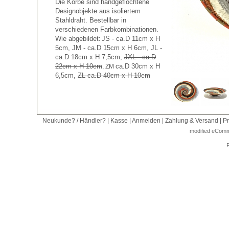
Die Körbe sind handgeflochtene
Designobjekte
aus isoliertem
Stahldraht. Bestellbar in
verschiedenen Farbkombinationen.
Wie abgebildet
JS - ca.D 11cm x H
:
5cm, JM - ca.D 15cm x H 6cm, JL -
ca.D 18cm x H 7,5cm,
JXL - ca.D
22cm x H 10cm
ca.D 30cm x H
, ZM
6,5cm,
ZL ca.D 40cm x H 10cm
Neukunde? / Händler?
|
Kasse
|
Anmelden
|
Zahlung & Versand
|
Pr
mod
ified eCom
P