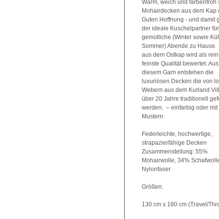
Warm, weich und farbenfroh 
Mohairdecken aus dem Kap 
Guten Hoffnung - und damit
der ideale Kuschelpartner für
gemütliche (Winter sowie Kü
Sommer) Abende zu Hause.
aus dem Ostkap wird als rein
feinste Qualität bewertet. Aus
diesem Garn entstehen die
luxuriösen Decken die von l
Webern aus dem Kurland Vill
über 20 Jahre traditionell gefe
werden. – einfarbig oder mit
Mustern.
Federleichte, hochwertige,
strapazierfähige Decken
Zusammenstellung: 55%
Mohairwolle, 34% Schafwoll
Nylonfaser
Größen:
130 cm x 180 cm (Travel/Thr