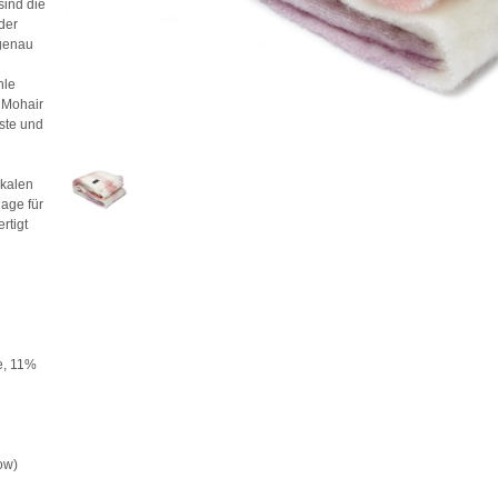
sind die
der
 genau
hle
 Mohair
ste und
okalen
age für
rtigt
e, 11%
ow)