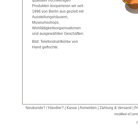
qualitativ hochwertigen
Produkten kooperieren wir seit
1996 von Berlin aus gezielt mit
Ausstellungshäusern,
Museumsshops,
Wohltätigkeitsorganisationen
und ausgewählten Geschäften.
Bild: Telefondrahtkörbe von
Hand geflochte.
Neukunde? / Händler?
|
Kasse
|
Anmelden
|
Zahlung & Versand
|
Pr
mod
ified eCom
P